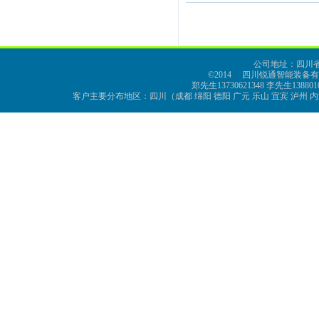
公司地址：四川省
©2014 四川锐通智能装备有限公司 a
郑先生13730621348 李先生1388010
客户主要分布地区：四川（成都 绵阳 德阳 广元 乐山 宜宾 泸州 内