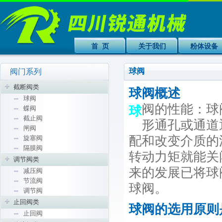
首 页
关于我们
粉体设备
球阀
阀门系列
截断阀类
球阀概述
球阀
阀的性能：球
球
蝶阀
截止阀
形通孔或通道
闸阀
配和改变介质的
旋塞阀
隔膜阀
转动力矩就能关
调节阀类
来的发展已将球
减压阀
节流阀
球阀。
调节阀
止回阀类
球阀的选用原则
止回阀