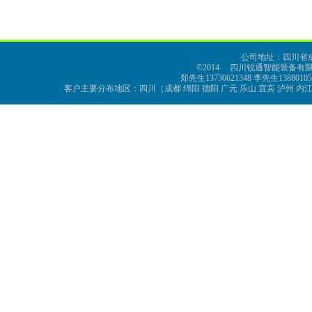
公司地址：四川省成
©2014 四川锐通智能装备有限公司 al
郑先生13730621348 李先生13880105
客户主要分布地区：四川（成都 绵阳 德阳 广元 乐山 宜宾 泸州 内江