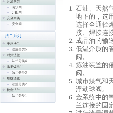
分流阀类
石油、天然
疏水阀
分配阀
地下的，选
安全阀类
选择全通径
安全阀
接、焊接连
法兰系列
成品油的输
平焊法兰
低温介质的
法兰分类5
对焊法兰
阀。
法兰分类4
炼油装置的
承插焊法兰
阀。
法兰分类3
螺纹法兰
城市煤气和
法兰分类2
浮动球阀。
松套法兰
金系统中的
法兰分类1
兰连接的固