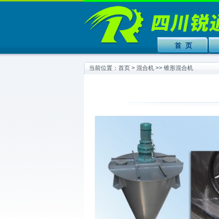
首 页
当前位置：
首页
>
混合机
>> 锥形混合机