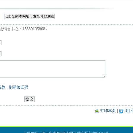
中心：13880105868）
清楚，刷新验证码
打印本页
|
返回