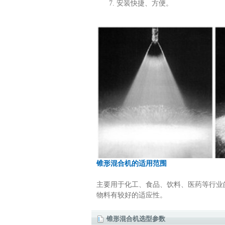
安装快捷、方便。
锥形混合机的适用范围
主要用于化工、食品、饮料、医药等行业
物料有较好的适应性。
锥形混合机选型参数