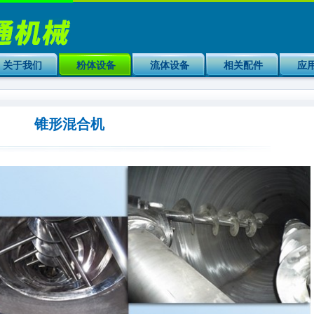
关于我们
粉体设备
流体设备
相关配件
应
锥形混合机