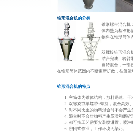
锥形混合机
的分类
锥形螺带混合机
体内壁为基准把
物料在锥形筒体
双螺旋锥形混合
结合完成。转臂
自转混合，一部
在锥形筒体范围内不断更新扩散，往复运
锥形混合机的特点
主筒体为锥体结构，放料迅速、干
双螺旋或单螺带+螺旋，混合高效
对不同比重的物料混合时不会产生
混合时不会对物料产生压溃和磨碎
都可按工艺需要安装喷淋置，喷淋
密闭式作业，工作环境无染污。